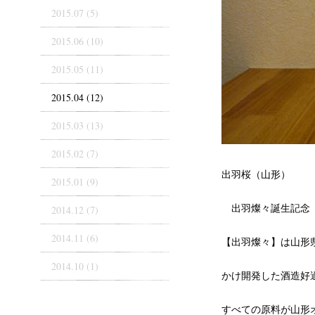
2015.07 (5)
2015.06 (10)
2015.05 (11)
2015.04 (12)
2015.03 (13)
2015.02 (7)
出羽桜（山形）
2015.01 (9)
出羽燦々誕生記念
2014.12 (7)
2014.11 (6)
【出羽燦々】は山形県
2014.10 (1)
かけ開発した酒造好
すべての原料が山形