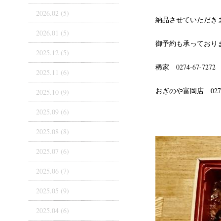
2026.02 (5)
納品させていただき
2026.01 (5)
御予約も承っており
2025.12 (5)
稀家 0274-67-7272
2025.11 (6)
おぎのや富岡店 0274-
2025.10 (9)
2025.09 (6)
2025.08 (8)
2025.07 (6)
2025.06 (7)
2025.05 (9)
2025.04 (6)