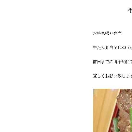
お持ち帰り弁当
牛たん弁当￥1280
前日までの御予約に
宜しくお願い致しま