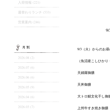
入荷情報
(221)
週替わりランチ
(533)
営業案内
(246)
9
ARCHIVES
9/3（火）からのお
2026.08 (2)
（魚沼産こしひかり
2026.07 (6)
天婦羅御膳
2026.06 (6)
天丼御膳
2026.05 (9)
大トロ鯖文化干し御
2026.04 (6)
2026.03 (7)
上州牛すき焼き御膳