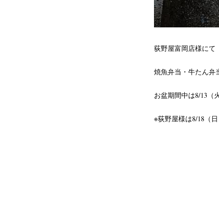
荻野屋富岡店様にて
焼魚弁当・牛たん弁
お盆期間中は8/13
※荻野屋様は8/18