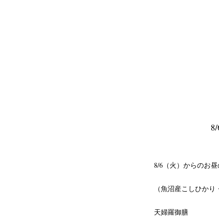
8
8/6（火）からのお
（魚沼産こしひかり
天婦羅御膳