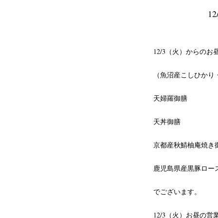
1
12/3（火）からのお
（魚沼産こしひかり
天婦羅御膳
天丼御膳
京都産秋鯖柚庵焼き
鹿児島県産黒豚ロー
でございます。
12/3（火）お昼の