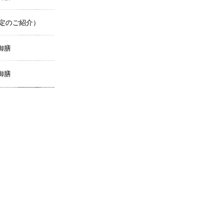
定のご紹介）
御膳
御膳