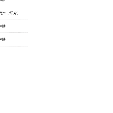
定のご紹介）
御膳
御膳