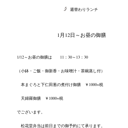
週替わりランチ
1月12日～お昼の御膳
CHIVES
1/12～お昼の御膳は 11：30～13：30
（小鉢・ご飯・御新香・お味噌汁・茶碗蒸し付）
本まぐろと下仁田葱の煮付け御膳 ￥1000+税
天婦羅御膳 ￥1000+税
でございます。
松花堂弁当は前日までの御予約にて承ります。