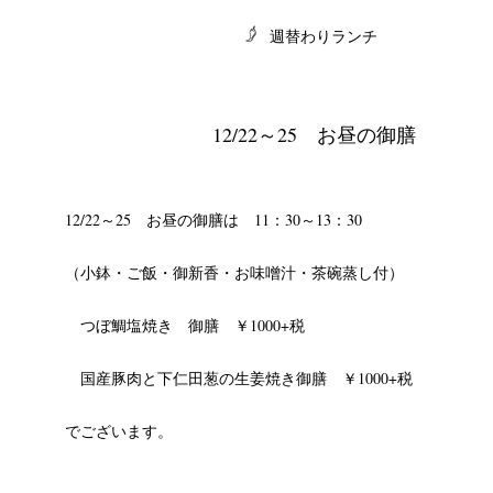
週替わりランチ
12/22～25 お昼の御膳
CHIVES
12/22～25 お昼の御膳は 11：30～13：30
（小鉢・ご飯・御新香・お味噌汁・茶碗蒸し付）
つぼ鯛塩焼き 御膳 ￥1000+税
国産豚肉と下仁田葱の生姜焼き御膳 ￥1000+税
でございます。