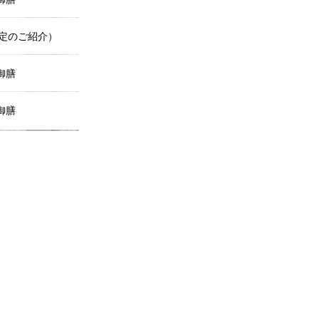
定のご紹介）
御膳
御膳