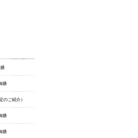
御膳
御膳
定のご紹介）
御膳
御膳