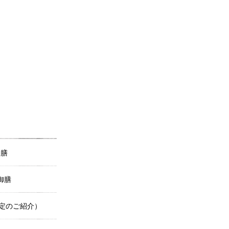
御膳
御膳
定のご紹介）