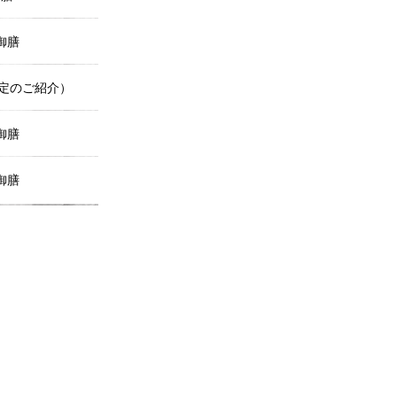
御膳
定のご紹介）
御膳
御膳