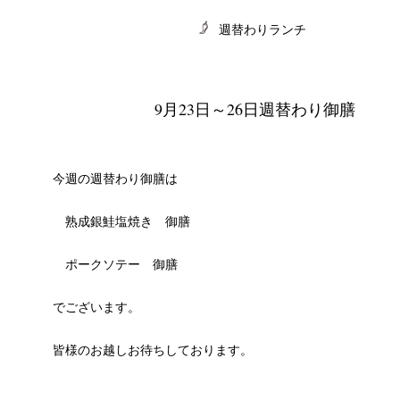
週替わりランチ
9月23日～26日週替わり御膳
CHIVES
今週の週替わり御膳は
熟成銀鮭塩焼き 御膳
ポークソテー 御膳
でございます。
皆様のお越しお待ちしております。