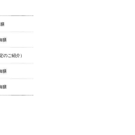
御膳
御膳
定のご紹介）
御膳
御膳