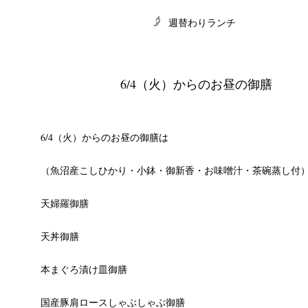
週替わりランチ
6/4（火）からのお昼の御膳
CHIVES
6/4（火）からのお昼の御膳は
（魚沼産こしひかり・小鉢・御新香・お味噌汁・茶碗蒸し付
天婦羅御膳
天丼御膳
本まぐろ漬け皿御膳
国産豚肩ロースしゃぶしゃぶ御膳