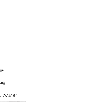
御膳
御膳
定のご紹介）